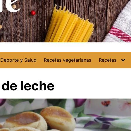
Deporte y Salud
Recetas vegetarianas
Recetas
 de leche