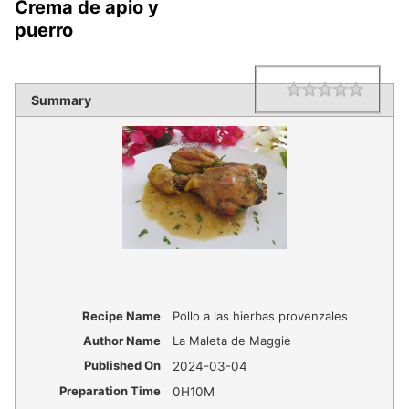
Crema de apio y
puerro
1 star
2 star
3 star
4 star
5 star
Rating
Summary
Recipe Name
Pollo a las hierbas provenzales
Author Name
La Maleta de Maggie
Published On
2024-03-04
Preparation Time
0H10M