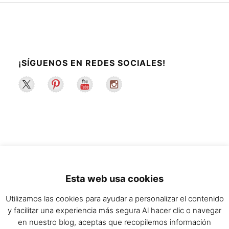
¡SÍGUENOS EN REDES SOCIALES!
2022 ©La Maleta de Maggie | Recetas de
Esta web usa cookies
cocina y estilo de vida saludable.
Utilizamos las cookies para ayudar a personalizar el contenido
y facilitar una experiencia más segura Al hacer clic o navegar
en nuestro blog, aceptas que recopilemos información