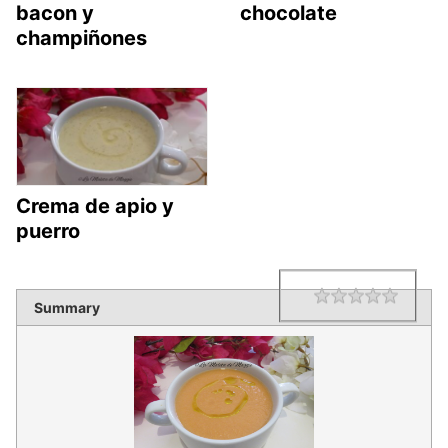
bacon y
chocolate
champiñones
Crema de apio y
puerro
1 star
2 star
3 star
4 star
5 star
Rating
Summary