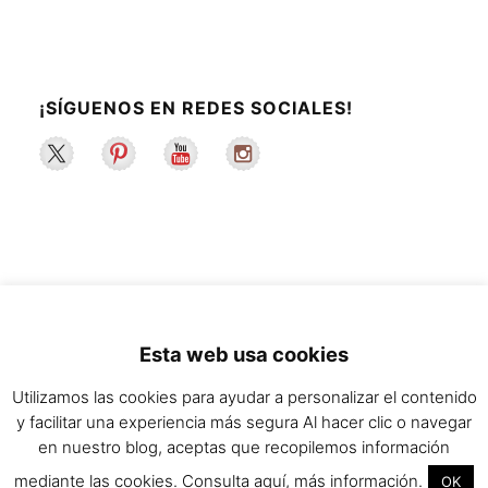
¡SÍGUENOS EN REDES SOCIALES!
2022 ©La Maleta de Maggie | Recetas de
Esta web usa cookies
cocina y estilo de vida saludable.
Utilizamos las cookies para ayudar a personalizar el contenido
y facilitar una experiencia más segura Al hacer clic o navegar
en nuestro blog, aceptas que recopilemos información
mediante las cookies. Consulta aquí, más información.
OK