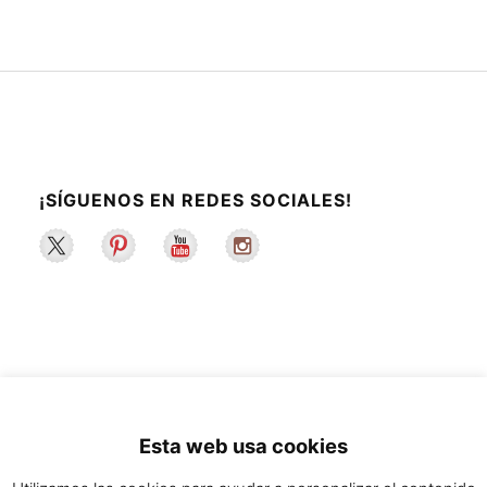
¡SÍGUENOS EN REDES SOCIALES!
2022 ©La Maleta de Maggie | Recetas de
Esta web usa cookies
cocina y estilo de vida saludable.