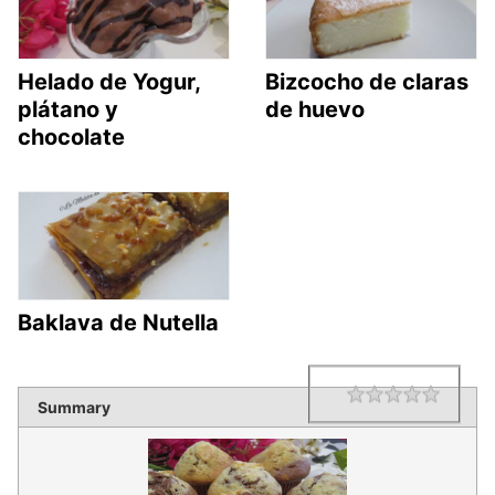
Helado de Yogur,
Bizcocho de claras
plátano y
de huevo
chocolate
Baklava de Nutella
1 star
2 star
3 star
4 star
5 star
Rating
Summary