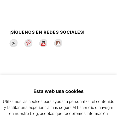
¡SÍGUENOS EN REDES SOCIALES!
2022 ©La Maleta de Maggie | Recetas de
Esta web usa cookies
cocina y estilo de vida saludable.
Utilizamos las cookies para ayudar a personalizar el contenido
y facilitar una experiencia más segura Al hacer clic o navegar
en nuestro blog, aceptas que recopilemos información