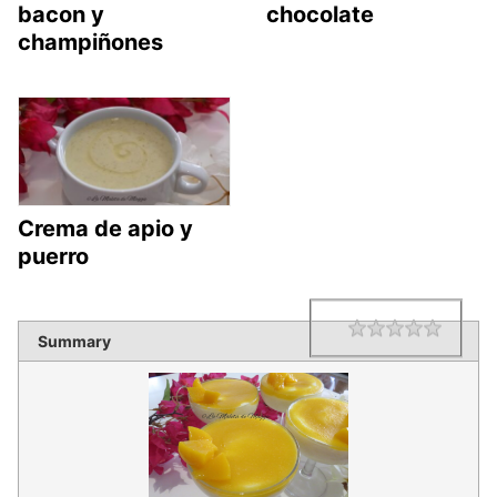
bacon y
chocolate
champiñones
Crema de apio y
puerro
1 star
2 star
3 star
4 star
5 star
Rating
Summary