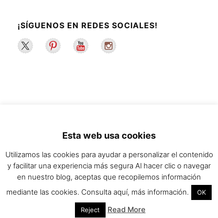
¡SÍGUENOS EN REDES SOCIALES!
2022 ©La Maleta de Maggie | Recetas de
Esta web usa cookies
cocina y estilo de vida saludable.
Utilizamos las cookies para ayudar a personalizar el contenido
y facilitar una experiencia más segura Al hacer clic o navegar
en nuestro blog, aceptas que recopilemos información
mediante las cookies. Consulta aquí, más información.
OK
Read More
Reject