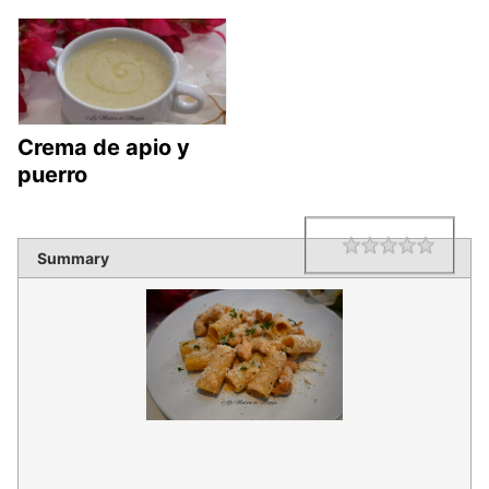
Crema de apio y
puerro
1 star
2 star
3 star
4 star
5 star
Rating
Summary