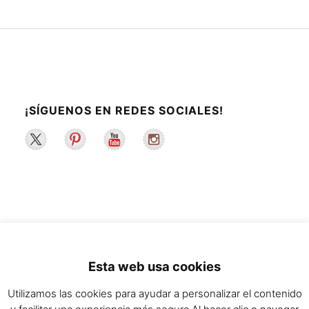
¡SÍGUENOS EN REDES SOCIALES!
2022 ©La Maleta de Maggie | Recetas de
Esta web usa cookies
cocina y estilo de vida saludable.
Utilizamos las cookies para ayudar a personalizar el contenido