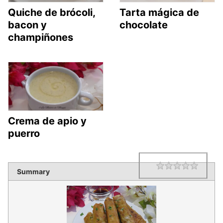
Quiche de brócoli,
Tarta mágica de
bacon y
chocolate
champiñones
Crema de apio y
puerro
1 star
2 star
3 star
4 star
5 star
Rating
Summary