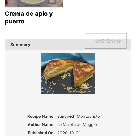
Crema de apio y
puerro
1 star
2 star
3 star
4 star
5 star
Rating
Summary
Recipe Name
Sándwich Montecristo
Author Name
La Maleta de Maggie
Published On
2020-10-01