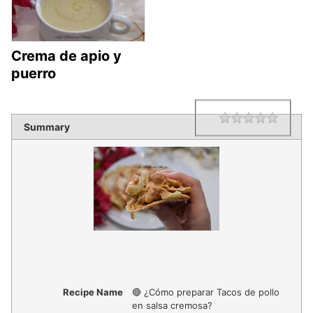
Crema de apio y
puerro
1 star
2 star
3 star
4 star
5 star
Rating
Summary
Recipe Name
🔴 ¿Cómo preparar Tacos de pollo
en salsa cremosa?