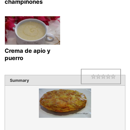
champiñones
Crema de apio y
puerro
1 star
2 star
3 star
4 star
5 star
Rating
Summary