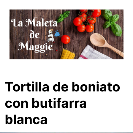
Saltar
al
contenido
Tortilla de boniato
con butifarra
blanca