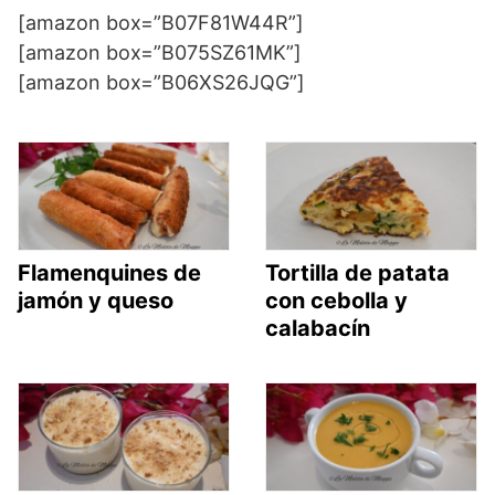
[amazon box=”B07F81W44R”]
[amazon box=”B075SZ61MK”]
[amazon box=”B06XS26JQG”]
Flamenquines de
Tortilla de patata
jamón y queso
con cebolla y
calabacín