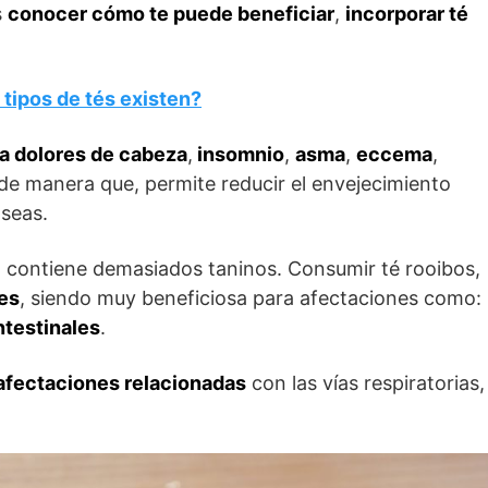
s
conocer cómo te puede beneficiar
,
incorporar té
tipos de tés existen?
ra dolores de cabeza
,
insomnio
,
asma
,
eccema
,
 de manera que, permite reducir el envejecimiento
óseas.
contiene demasiados taninos. Consumir té rooibos,
es
, siendo muy beneficiosa para afectaciones como:
testinales
.
afectaciones relacionadas
con las vías respiratorias,