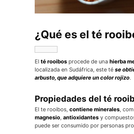
¿Qué es el té rooi
El
té rooibos
procede de una
hierba me
localizada en Sudáfrica, este té
se obti
arbusto, que adquiere un color rojizo
.
Propiedades del té rooi
El te rooibos,
contiene minerales
, co
magnesio
,
antioxidantes
y compuest
puede ser consumido por personas prop