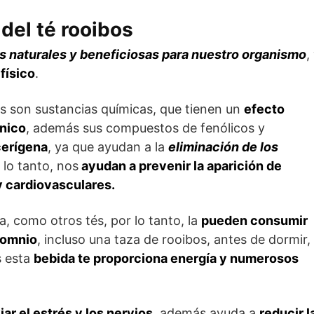
 del té rooibos
s naturales y beneficiosas para nuestro organismo
,
físico
.
les son sustancias químicas, que tienen un
efecto
nico
, además sus compuestos de fenólicos y
cerígena
, ya que ayudan a la
eliminación de los
lo tanto, nos
ayudan a prevenir la aparición de
 cardiovasculares.
a, como otros tés, por lo tanto, la
pueden consumir
somnio
, incluso una taza de rooibos, antes de dormir,
s esta
bebida te proporciona energía y numerosos
iar el estrés y los nervios
, además ayuda a
reducir l