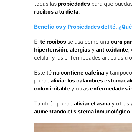
todas las
propiedades
para que pueda
rooibos a tu dieta
.
Beneficios y Propiedades del té
,
¿Qué 
El
té rooibos
se usa como una
cura pa
hipertensión
,
alergias
y
antioxidante
;
celular y las enfermedades articulas u 
Este té
no contiene cafeína
y tampoco 
puede
aliviar los calambres estomacal
colon irritable
y otras
enfermedades in
También puede
aliviar el asma
y otras
aumentando el sistema inmunológico
.