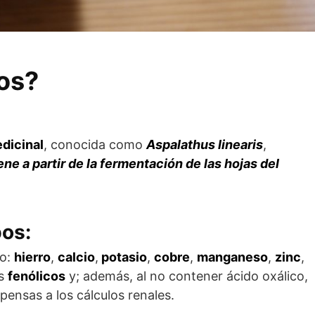
bos?
dicinal
, conocida como
Aspalathus linearis
,
ene a partir de la fermentación de las hojas del
bos:
mo:
hierro
,
calcio
,
potasio
,
cobre
,
manganeso
,
zinc
,
os
fenólicos
y; además, al no contener ácido oxálico,
ensas a los cálculos renales.