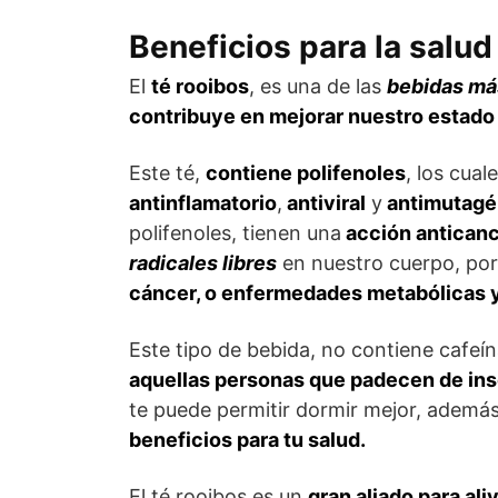
Beneficios para la salud
El
té rooibos
, es una de las
bebidas má
contribuye en mejorar nuestro estado 
Este té,
contiene polifenoles
, los cua
antinflamatorio
,
antiviral
y
antimutagé
polifenoles, tienen una
acción antican
radicales libres
en nuestro cuerpo, por 
cáncer, o enfermedades metabólicas y
Este tipo de bebida, no contiene cafeín
aquellas personas que padecen de in
te puede permitir dormir mejor, ademá
beneficios para tu salud.
El té rooibos es un
gran aliado para aliv