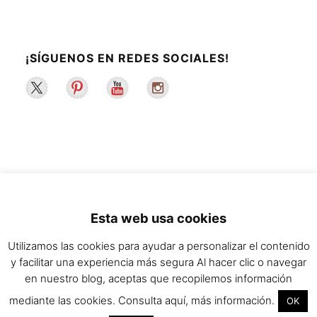
¡SÍGUENOS EN REDES SOCIALES!
2022 ©La Maleta de Maggie | Recetas de
Esta web usa cookies
cocina y estilo de vida saludable.
Utilizamos las cookies para ayudar a personalizar el contenido
y facilitar una experiencia más segura Al hacer clic o navegar
en nuestro blog, aceptas que recopilemos información
mediante las cookies. Consulta aquí, más información.
OK