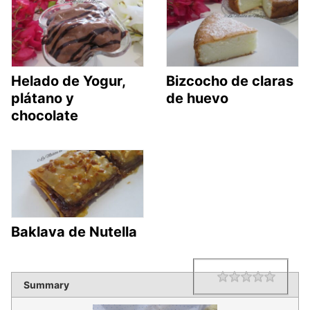
Helado de Yogur,
Bizcocho de claras
plátano y
de huevo
chocolate
Baklava de Nutella
1 star
2 star
3 star
4 star
5 star
Rating
Summary