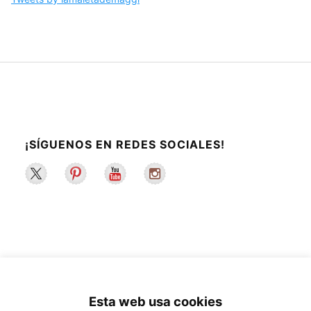
¡SÍGUENOS EN REDES SOCIALES!
2022 ©La Maleta de Maggie | Recetas de
Esta web usa cookies