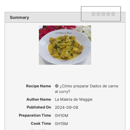
1 star
2 star
3 star
4 star
5 star
Rating
Summary
Recipe Name
🔴 ¿Cómo preparar Dados de carne
al curry?
Author Name
La Maleta de Maggie
Published On
2024-09-08
Preparation Time
0H10M
Cook Time
0H15M