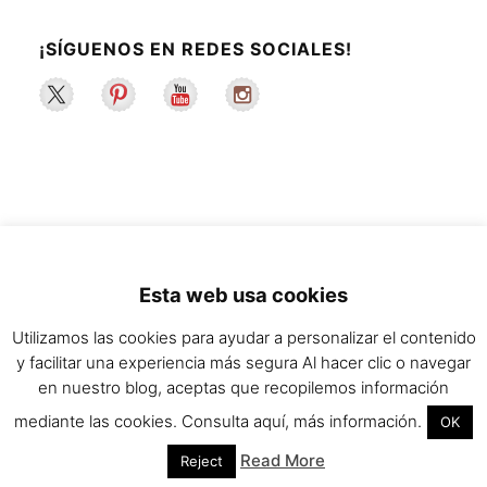
¡SÍGUENOS EN REDES SOCIALES!
2022 ©La Maleta de Maggie | Recetas de
Esta web usa cookies
cocina y estilo de vida saludable.
Utilizamos las cookies para ayudar a personalizar el contenido
y facilitar una experiencia más segura Al hacer clic o navegar
en nuestro blog, aceptas que recopilemos información
mediante las cookies. Consulta aquí, más información.
OK
Read More
Reject