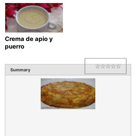
Crema de apio y
puerro
1 star
2 star
3 star
4 star
5 star
Rating
Summary