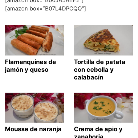
[amazon box=”B00JA5AEF2″]
[amazon box=”B07L4DPCQQ”]
Flamenquines de
Tortilla de patata
jamón y queso
con cebolla y
calabacín
Mousse de naranja
Crema de apio y
zanahoria