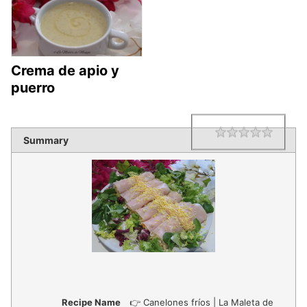
Crema de apio y
puerro
1 star
2 star
3 star
4 star
5 star
Rating
Summary
Recipe Name
👉 Canelones fríos | La Maleta de