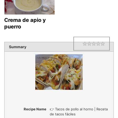
Crema de apio y
puerro
1 star
2 star
3 star
4 star
5 star
Rating
Summary
Recipe Name
👉 Tacos de pollo al horno | Receta
de tacos fáciles