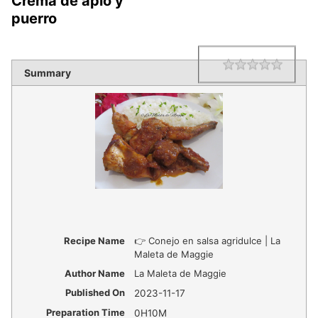
Crema de apio y
puerro
1 star
2 star
3 star
4 star
5 star
Rating
Summary
Recipe Name
👉 Conejo en salsa agridulce | La
Maleta de Maggie
Author Name
La Maleta de Maggie
Published On
2023-11-17
Preparation Time
0H10M