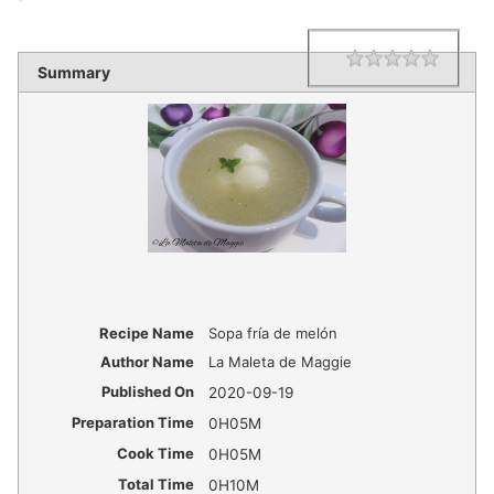
1 star
2 star
3 star
4 star
5 star
Rating
Summary
Recipe Name
Sopa fría de melón
Author Name
La Maleta de Maggie
Published On
2020-09-19
Preparation Time
0H05M
Cook Time
0H05M
Total Time
0H10M