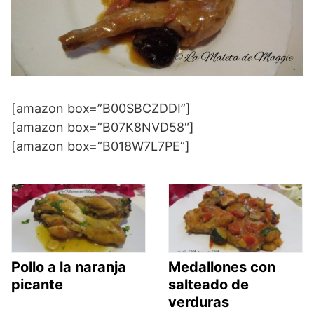
[amazon box=”B00SBCZDDI”]
[amazon box=”B07K8NVD58″]
[amazon box=”B018W7L7PE”]
Pollo a la naranja
Medallones con
picante
salteado de
verduras