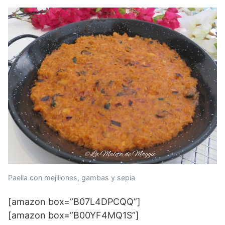
Paella con mejillones, gambas y sepia
[amazon box=”B07L4DPCQQ”]
[amazon box=”B00YF4MQ1S”]