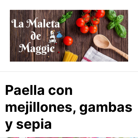
Saltar
al
contenido
Paella con
mejillones, gambas
y sepia