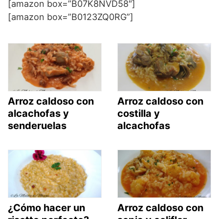
[amazon box=”B07K8NVD58″]
[amazon box=”B0123ZQ0RG”]
Arroz caldoso con
Arroz caldoso con
alcachofas y
costilla y
senderuelas
alcachofas
¿Cómo hacer un
Arroz caldoso con