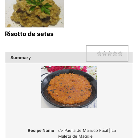
Risotto de setas
1 star
2 star
3 star
4 star
5 star
Rating
Summary
Recipe Name
👉 Paella de Marisco Fácil | La
Maleta de Maggie