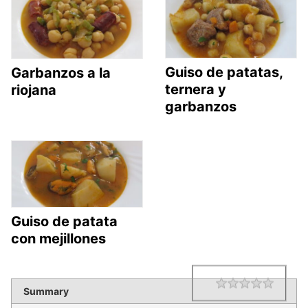
Guiso de patatas,
Garbanzos a la
ternera y
riojana
garbanzos
Guiso de patata
con mejillones
1 star
2 star
3 star
4 star
5 star
Rating
Summary