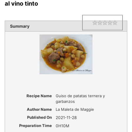
al vino tinto
1 star
2 star
3 star
4 star
5 star
Rating
Summary
Recipe Name
Guiso de patatas ternera y
garbanzos
Author Name
La Maleta de Maggie
Published On
2021-11-28
Preparation Time
0H10M