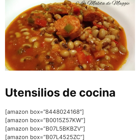
Utensilios de cocina
[amazon box=”8448024168″]
[amazon box=”B0015Z57KW”]
[amazon box=”B07L5BKBZV”]
[amazon box=”B07L4525ZC”]