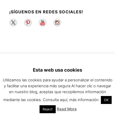
¡SÍGUENOS EN REDES SOCIALES!
2022 ©La Maleta de Maggie | Recetas de
Esta web usa cookies
cocina y estilo de vida saludable.
Utilizamos las cookies para ayudar a personalizar el contenido
y facilitar una experiencia más segura Al hacer clic o navegar
en nuestro blog, aceptas que recopilemos información
mediante las cookies. Consulta aquí, más información.
OK
Read More
Reject