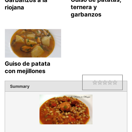
Garbanzos a la
ternera y
riojana
garbanzos
Guiso de patata
con mejillones
1 star
2 star
3 star
4 star
5 star
Rating
Summary