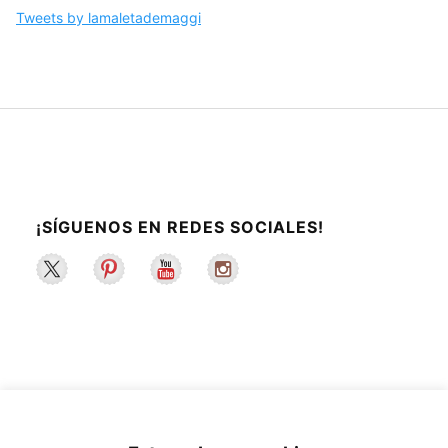
Tweets by lamaletademaggi
¡SÍGUENOS EN REDES SOCIALES!
2022 ©La Maleta de Maggie | Recetas de