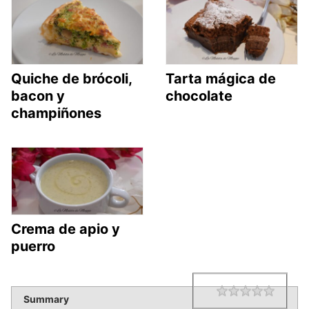
Quiche de brócoli,
Tarta mágica de
bacon y
chocolate
champiñones
Crema de apio y
puerro
1 star
2 star
3 star
4 star
5 star
Rating
Summary