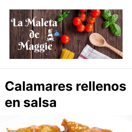
Saltar
al
contenido
Calamares rellenos
en salsa